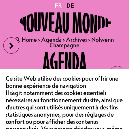
Nolwenn Champagne
FR
FR
DE
DE
19.01.2024
LE NOUVEAU MONDE ET
LES
›
🔍
🔍
Home
Home
›
›
Agenda
Agenda
›
›
Archives
Archives
›
›
Nolwenn
Nolwenn
ANCIENNES TERRES
Champagne
Champagne
AGENDA
PRÉSENTENT :
NOLWENN CHAMPAGNE :
‹
LA FEMME TATOUÉE
LE CAFÉ
Ce site Web utilise des cookies pour offrir une
CONTE
bonne expérience de navigation
PRIX MEMBRE 10.-, PRIX
Il s'agit notamment des cookies essentiels
ASSOCIATION &
nécessaires au fonctionnement du site, ainsi que
NORMAL 20.-, PRIX SOUTIEN
d'autres qui sont utilisés uniquement à des fins
30.-
statistiques anonymes, pour des réglages de
ADULTES ET ADOLESCENT.ES
confort ou pour afficher des contenus
À PARTIR DE 12 ANS – DURÉE
personnalisés. Vous pouvez décider vous-même