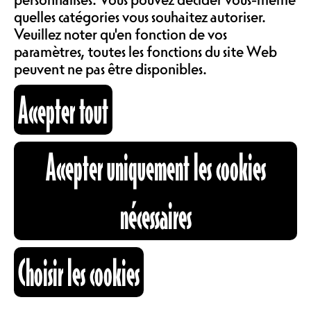
Gare au soleil
Hardcore !
LOCATIONS
quelles catégories vous souhaitez autoriser.
!
Veuillez noter qu'en fonction de vos
paramètres, toutes les fonctions du site Web
peuvent ne pas être disponibles.
ABOS & TARIFS
16h00
19h30
Accepter tout
INFORMATIONS
13.08.2026
19.08.2026
Accepter uniquement les cookies
CARTOGRAPHIE
nécessaires
FTE
RECHERCHE
FTE
DJ à la Carte :
Choisir les cookies
Animé par
Club Dance