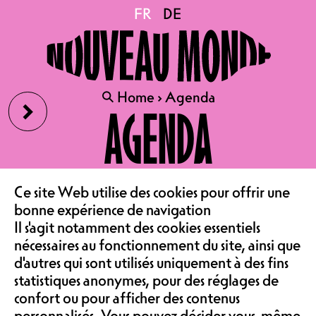
FR
FR
DE
DE
›
🔍
🔍
Home
Home
›
›
Agenda
Agenda
AGENDA
07.07.2026
AUJOURD'HUI
LE CAFÉ
FTE
Ce site Web utilise des cookies pour offrir une
bonne expérience de navigation
FTE
ASSOCIATION &
Il s'agit notamment des cookies essentiels
FML
nécessaires au fonctionnement du site, ainsi que
ACT
d'autres qui sont utilisés uniquement à des fins
‹
COMMUNAUTÉ
ACT
statistiques anonymes, pour des réglages de
Le Blind Test
confort ou pour afficher des contenus
personnalisés. Vous pouvez décider vous-même