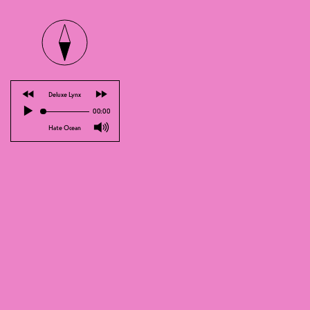
⏪
⏩
Deluxe Lynx
▶
00:00
TARIF M
🔊
Hate Ocean
Quoi de mieux que d’accueillir un sp
gare CFF ? La paix dans le monde et u
: l’autoroute du fun ! Veuillez desc
Tchoutchou.mp3
Est-ce qu’avoir l’abonnement général C
de Man ? Avez-vous déjà goûté au tira
caisses de supermarchés ? Doit-on met
une grosse valise ? Qui aime réellem
sont abordées dans tchoutchou.mp3, 
le concert et un AVC, l’humoriste la
transit. Comme disait Douglas-Wolfgan
Blaise Bersinger - Instagram