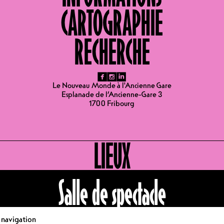
HORAIRES 07.01.2027
CARTOGRAPHIE
RECHERCHE
RTES
fb
ig
li
Le Nouveau Monde à l'Ancienne Gare
Esplanade de l’Ancienne-Gare 3
1700 Fribourg
LIEUX
Salle de spectacle
e navigation