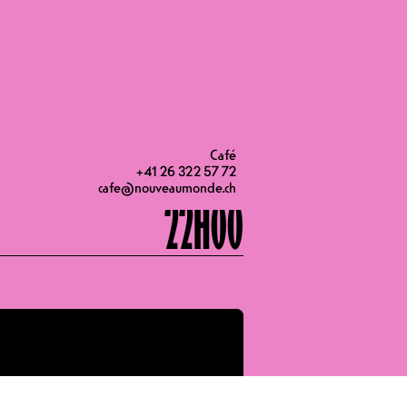
20H00
20H30
Café
+41 26 322 57 72
cafe@nouveaumonde.ch
22H00