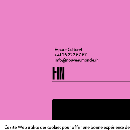
Blaise Bersinger - Facebook
OUVERTURE DES PO
DEBUT
Espace Culturel
+41 26 322 57 67
info@nouveaumonde.ch
FIN
Ce site Web utilise des cookies pour offrir une bonne expérience d