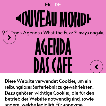
What the Fuzz ?! maya
FR
FR
DE
DE
ongaku
›
🔍
🔍
Home
Home
›
›
Agenda
Agenda
›
›
What the Fuzz ?! maya ongaku
What the Fuzz ?! maya ongaku
AGENDA
DO 17.09.2026
WHAT THE FUZZ ?! MAYA
DAS CAFE
ONGAKU
‹
CONCERT | SALLE DE
SPECTACLE
VEREIN & COMMUNITY
TÜRÖFFNUNG 20H00,
Diese Website verwendet Cookies, um ein
BEGINN 20H30
reibungsloses Surferlebnis zu gewährleisten.
Dazu gehören wichtige Cookies, die für den
SAALMIETE
VORVERKAUF 20.-,
Betrieb der Website notwendig sind, sowie
ABENDKASSE 23.-
andere, welche lediglich für anonyme