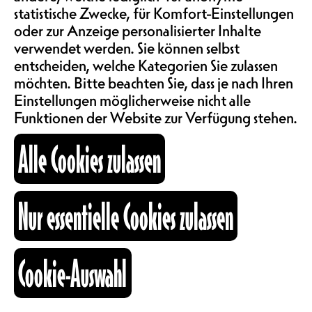
FOR FANS OF : KIKAGAKU
statistische Zwecke, für Komfort-Einstellungen
ABOS & TARIFE
MOYO, MONG TONG,
oder zur Anzeige personalisierter Inhalte
verwendet werden. Sie können selbst
MINAMI DEUTSCH
entscheiden, welche Kategorien Sie zulassen
INFORMATIONEN
ONLY SWISS SHOW !
möchten. Bitte beachten Sie, dass je nach Ihren
Einstellungen möglicherweise nicht alle
Funktionen der Website zur Verfügung stehen.
KARTOGRAPHIE
Alle Cookies zulassen
Kommt und entdeckt die
transzendenten Klänge des
SUCHE
japanischen Neo-Psychedelic-Trios
maya ongaku, von sanften Folk-
Nur essentielle Cookies zulassen
Psych-Klängen über zu langsam
einfahrenden elektronischen Beats,
ein Konzert von maya ongaku ist
fb
ig
li
Cookie-Auswahl
verspricht eine friedlich-
Kulturraum
psychedelische Odysse der
+41 26 322 57 67
Extraklasse.
info@nouveaumonde.ch