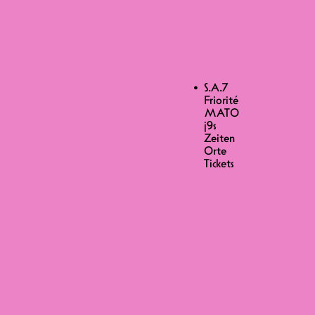
 j9s
S.A.7
Friorité
MATO
j9s
Zeiten
UDDY MONK
Orte
Tickets
takt, weder verlorenes Spiel noch
dass der Ofen auf der idealen
ie auf dem Dancefloor genauso! Ein