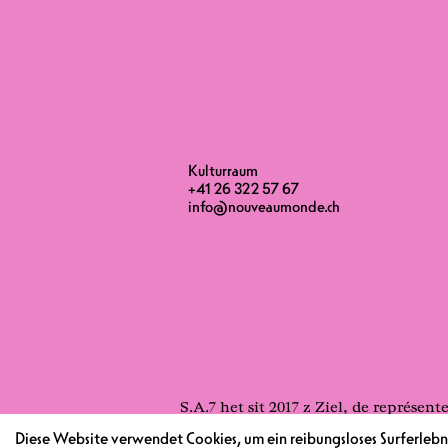
Kulturraum
+41 26 322 57 67
info@nouveaumonde.ch
S.A.7 het sit 2017 z Ziel, de représ
Stube zu Stage, de Cave uf d Strass, 
Diese Website verwendet Cookies, um ein reibungsloses Surferlebni
Musik löi la fliesse.