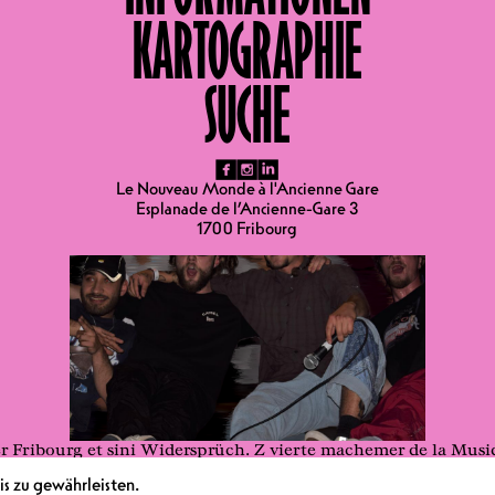
KARTOGRAPHIE
Rap
SUCHE
fb
ig
li
Le Nouveau Monde à l'Ancienne Gare
Esplanade de l’Ancienne-Gare 3
1700 Fribourg
enter Fribourg et sini Widersprüch. Z vierte machemer de la Mu
on a le but de créer en Ort wo Bilinguisme gläbt wird, so wie mi
s zu gewährleisten.