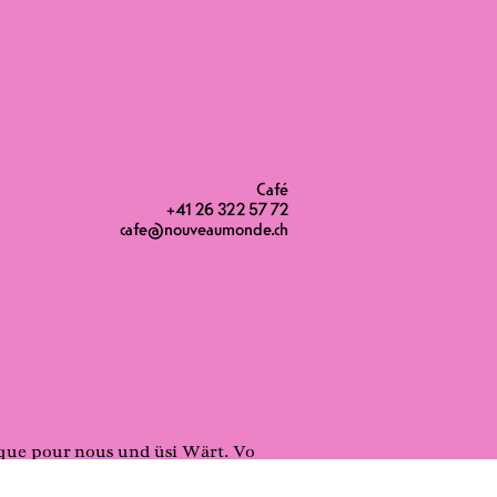
Café
+41 26 322 57 72
cafe@nouveaumonde.ch
sique pour nous und üsi Wärt. Vo
r das chaque jour erläbet und i üsi