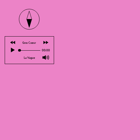
S.A
⏪
⏩
Gros Coeur
▶
00:00
🔊
La Vague
FOR FANS
Drei Tage vor Herbstbeginn bieten w
vernichtendes Schachmatt mit Mato! F
Temperatur bleibt. Homies-Party für
Abend im Zeichen Freiburger Hip-Hop