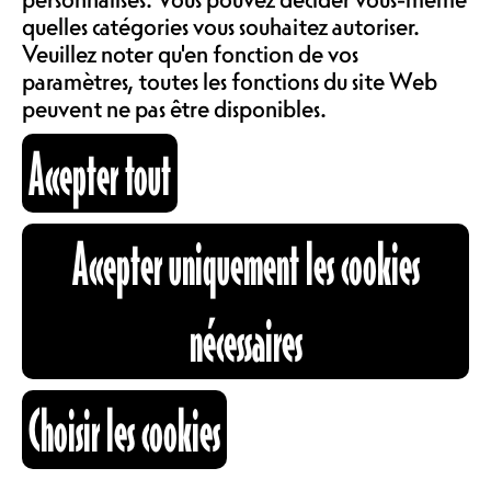
Suisse. Créé pendant le COVID, ce
LOCATIONS
quelles catégories vous souhaitez autoriser.
projet soutient la culture et finance
Veuillez noter qu'en fonction de vos
une partie de notre anniversaire.
paramètres, toutes les fonctions du site Web
peuvent ne pas être disponibles.
ABOS & TARIFS
WE CAN MAKE IT !
Accepter tout
INFORMATIONS
CH
Accepter uniquement les cookies
CARTOGRAPHIE
We need you !
nécessaires
RECHERCHE
Choisir les cookies