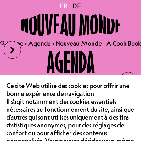
Nouveau Monde : A Cook
FR
FR
DE
DE
Book
›
🔍
🔍
Home
Home
›
›
Agenda
Agenda
›
›
Nouveau Monde : A Cook Book
Nouveau Monde : A Cook Book
AGENDA
NOUVEAU MONDE:
‹
LE CAFÉ
A COOK BOOK
Ce site Web utilise des cookies pour offrir une
bonne expérience de navigation
ASSOCIATION &
Il s'agit notamment des cookies essentiels
nécessaires au fonctionnement du site, ainsi que
d'autres qui sont utilisés uniquement à des fins
On a besoin de vous pour notre
COMMUNAUTÉ
WeMakeIt ! Le Nouveau Monde fête
statistiques anonymes, pour des réglages de
ses 30 ans en 2025 avec un livre de
confort ou pour afficher des contenus
recettes illustré par 73 artistes en
personnalisés. Vous pouvez décider vous-même