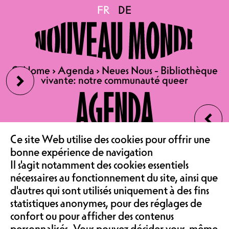
Neues Nous -
FR
FR
DE
DE
Bibliothèque vivante:
›
🔍
🔍
Home
Home
›
›
Agenda
Agenda
›
›
Neues Nous - Bibliothèque
Neues Nous - Bibliothèque
notre communauté queer
vivante: notre communauté queer
vivante: notre communauté queer
AGENDA
‹
MA 04.08.2026
LE CAFÉ
Ce site Web utilise des cookies pour offrir une
LE NOUVEAU MONDE EN
bonne expérience de navigation
ROUTE VERS UN NOUVEAU
Il s'agit notamment des cookies essentiels
ASSOCIATION &
NOUS
nécessaires au fonctionnement du site, ainsi que
d'autres qui sont utilisés uniquement à des fins
AU PORT ! PLANCHE-
statistiques anonymes, pour des réglages de
INFÉRIEURE 5, 1700
confort ou pour afficher des contenus
FRIBOURG
personnalisés. Vous pouvez décider vous-même