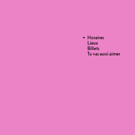
Horaires
Lieux
Billets
Tu vas aussi aimer
ints!
nd tests, et cela s'annonce
as moins difficiles - entrecouperont
19H30