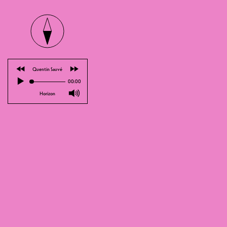
⏪
⏩
Quentin Sauvé
▶
00:00
🔊
Horizon
T'en as sec de perdre contre Allison 
Enfin seulement si ta culture musicale
HARDCORE! Dans le cas où tu souhaite
le blind test traditionnel.
Du coup, tu penses avoir une culture 
OUVERTURE DES PO