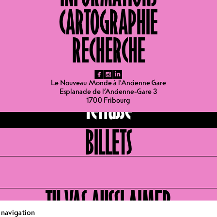
CARTOGRAPHIE
RECHERCHE
LIEUX
fb
ig
li
Le Nouveau Monde à l'Ancienne Gare
Esplanade de l’Ancienne-Gare 3
Terrasse
1700 Fribourg
BILLETS
TU VAS AUSSI AIMER
e navigation