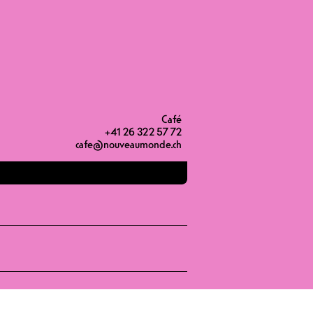
19H30
22H00
Café
+41 26 322 57 72
cafe@nouveaumonde.ch