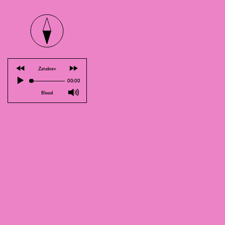
Kolon
KO
⏪
⏩
Zatokrev
▶
00:00
🔊
Blood
FOR FANS OF: JUNGLE B
Was passiert in 10 Jahren? Man wird
ausgetanzte Jubiläum von Brassmaster
Jubiläum mit ihnen zu feiern! Um w
Djafaar und ihrem mitreissenden Eth
Kolonel Djafaar - Site
Kolonel Djafaar - Youtube
Kolonel Djafaar - Instagram
Kolonel Djafaar - Facebook