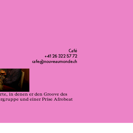
Café
+41 26 322 57 72
cafe@nouveaumonde.ch
te, in denen er den Groove des
rgruppe und einer Prise Afrobeat