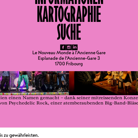
KARTOGRAPHIE
Jazz
SUCHE
fb
ig
li
Le Nouveau Monde à l'Ancienne Gare
Esplanade de l’Ancienne-Gare 3
1700 Fribourg
lgien einen Namen gemacht – dank seiner mitreissenden Konzer
von Psychedelic Rock, einer atemberaubenden Big-Band-Bläse
s zu gewährleisten.