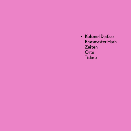
lash !
H !
Kolonel Djafaar
Brassmaster Flash
Zeiten
Orte
 DUCHAMP, PUPPETMASTAZ
Tickets
können das 10-jährige und
und lädt euch ein, ihr 10-jähriges
end mit den Belgiern von Kolonel