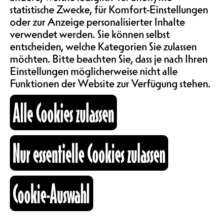
Während sich Freiburg langsam
statistische Zwecke, für Komfort-Einstellungen
ABOS & TARIFE
aber sicher von seinen
oder zur Anzeige personalisierter Inhalte
Studenten:innen, allerlei
verwendet werden. Sie können selbst
Arbeitenden und dynamischen
entscheiden, welche Kategorien Sie zulassen
INFORMATIONEN
Führungskräften entleert, füllen wir
möchten. Bitte beachten Sie, dass je nach Ihren
die Esplanade mit lustigen
Einstellungen möglicherweise nicht alle
Aktivitäten, um diese zwar
Funktionen der Website zur Verfügung stehen.
KARTOGRAPHIE
notwendige, aber manchmal auch
trostlose und, zugegeben,
Alle Cookies zulassen
deprimierende Sommerpause mit
Leben zu füllen.
SUCHE
Nur essentielle Cookies zulassen
Unser gesamtes Team hat die Ärmel
hochgekrempelt, um euch
Aktivitäten anzubieten, deren
fb
ig
li
aussergewöhnlicher Charakter –
Cookie-Auswahl
und nicht der gute Geschmack oder
Kulturraum
die Ernsthaftigkeit – garantiert ist.
+41 26 322 57 67
Quiz, Blindtests, Partys auf der
info@nouveaumonde.ch