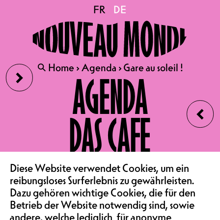
Gare au soleil !
FR
FR
DE
DE
VOM 7. JULI BIS ZUM 29.
AUGUST
›
🔍
🔍
Home
Home
›
›
Agenda
Agenda
›
›
Gare au soleil !
Gare au soleil !
AGENDA
GARE AU SOLEIL
QUIZ, BLINDTEST, PARTYS,
‹
ZUSAMMENKOMMEN,
DAS CAFE
KINDERPROGRAMM
COCKTAILS, POKE BOWLS,
VEREIN & COMMUNITY
LIEGESTÜHLE & CHILLEN
Diese Website verwendet Cookies, um ein
TERRASSE, CAFÉ UND
reibungsloses Surferlebnis zu gewährleisten.
OSTFLÜGEL
Dazu gehören wichtige Cookies, die für den
SAALMIETE
YEAH
Betrieb der Website notwendig sind, sowie
andere, welche lediglich für anonyme