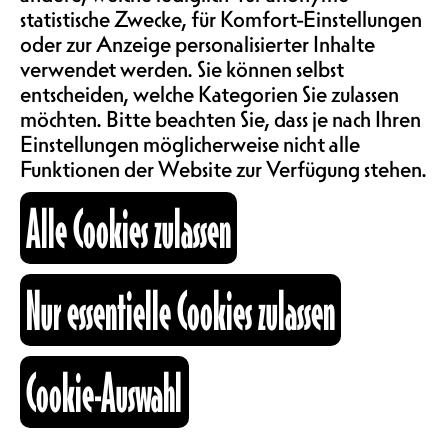
Shaya
statistische Zwecke, für Komfort-Einstellungen
ABOS & TARIFE
oder zur Anzeige personalisierter Inhalte
„fresh sesh“ ist ein Jam, um
verwendet werden. Sie können selbst
gemeinsam Hip-Hop, Musik,
entscheiden, welche Kategorien Sie zulassen
INFORMATIONEN
Breaking und Hip-Hop-Tanz
möchten. Bitte beachten Sie, dass je nach Ihren
zu geniessen. Ein Jam mit DJ Vlaud,
Einstellungen möglicherweise nicht alle
für alle offen, findet von 17:00 bis
Funktionen der Website zur Verfügung stehen.
19:00 Uhr auf der Terrasse statt.
KARTOGRAPHIE
Acht Tänzer:innen werden während
Alle Cookies zulassen
der Jam ausgewählt, um an
einem mixed Breaking- & Hip-Hop-
SUCHE
Battle 1vs1 teilzunehmen.
Nur essentielle Cookies zulassen
Ab 21:00 Uhr geht die
Party im Café mit DJ Shaya an den
Plattentellern bis 00:00 Uhr weiter!
fb
ig
li
Cookie-Auswahl
Kulturraum
Line Up:
+41 26 322 57 67
Judges: bboy JC Kanane -
info@nouveaumonde.ch