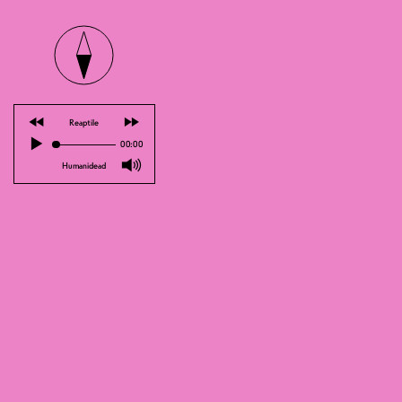
Cor
⏪
⏩
Reaptile
▶
00:00
F
🔊
Humanidead
Welche Freude ! Mit dem Album „ɪ ʟᴏᴠ
für einen laut-lauschigen Sonntaga
und treibenden Set zwischen Nostalg
eröffnen mit Cole Berliner ? Wir lieb