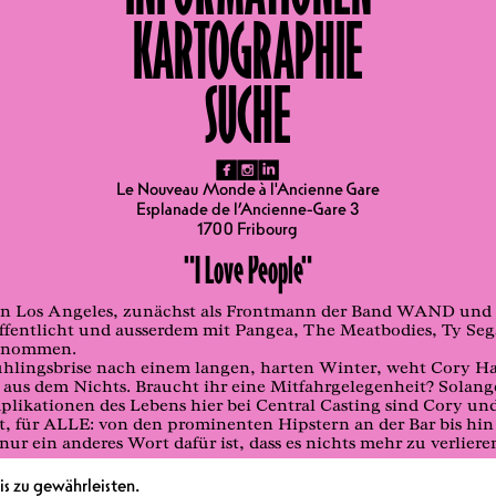
KARTOGRAPHIE
SUCHE
fb
ig
li
Le Nouveau Monde à l'Ancienne Gare
Esplanade de l’Ancienne-Gare 3
1700 Fribourg
"I Love People"
in Los Angeles, zunächst als Frontmann der Band WAND und s
öffentlicht und ausserdem mit Pangea, The Meatbodies, Ty Seg
genommen.
rühlingsbrise nach einem langen, harten Winter, weht Cory H
aus dem Nichts. Braucht ihr eine Mitfahrgelegenheit? Solang
omplikationen des Lebens hier bei Central Casting sind Cory und
ibt, für ALLE: von den prominenten Hipstern an der Bar bis h
nur ein anderes Wort dafür ist, dass es nichts mehr zu verlier
s0n/
s zu gewährleisten.