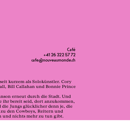
Café
+41 26 322 57 72
cafe@nouveaumonde.ch
eit kurzem als Solokünstler. Cory
all, Bill Callahan und Bonnie Prince
anson erneut durch die Stadt. Und
e ihr bereit seid, dort anzukommen,
 die Jungs glücklicher denn je, die
in zu den Cowboys, Reitern und
en und nichts mehr zu tun gibt.