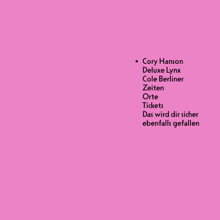
iner
R
Cory Hanson
Deluxe Lynx
Cole Berliner
ND
Zeiten
Orte
Tickets
 & Sänger Cory Hanson nach Freiburg
Das wird dir sicher
eluxe Lynx mit einem einnehmenden
ebenfalls gefallen
t etwas Experimental Folk Jazz