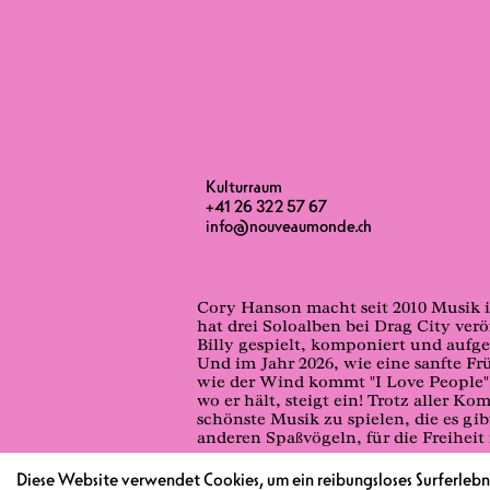
Kulturraum
+41 26 322 57 67
info@nouveaumonde.ch
Cory Hanson macht seit 2010 Musik 
hat drei Soloalben bei Drag City ver
Billy gespielt, komponiert und auf
Und im Jahr 2026, wie eine sanfte F
wie der Wind kommt "I Love People" 
wo er hält, steigt ein! Trotz aller K
schönste Musik zu spielen, die es g
anderen Spaßvögeln, für die Freiheit 
https://www.instagram.com/c0ryhan
Diese Website verwendet Cookies, um ein reibungsloses Surferlebni