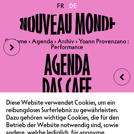
Yoann Provenzano :
FR
FR
DE
DE
Performance
›
🔍
🔍
Home
Home
›
›
Agenda
Agenda
›
›
Archiv
Archiv
›
›
Yoann Provenzano :
Yoann Provenzano :
Performance
Performance
04.06.2026
AGENDA
YOANN PROVENZANO -
‹
"PERFORMANCE"
DAS CAFE
COMEDY | KONZERTSAAL
MEMBER 23.-,
NORMALPREIS 28.-,
VEREIN & COMMUNITY
Diese Website verwendet Cookies, um ein
EMPFOHLENER PREIS 35.-
reibungsloses Surferlebnis zu gewährleisten.
Dazu gehören wichtige Cookies, die für den
Betrieb der Website notwendig sind, sowie
andere, welche lediglich für anonyme
„Sein durch Schein, das scheint die