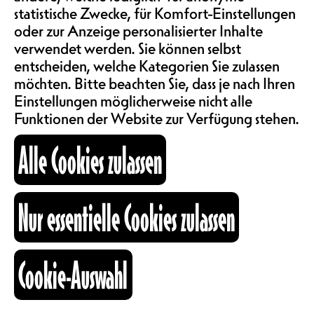
SAALMIETE
statistische Zwecke, für Komfort-Einstellungen
Herausforderung zu sein“ – dieses
ABOS & TARIFE
oder zur Anzeige personalisierter Inhalte
Zitat findet sich auf dem Instagram-
verwendet werden. Sie können selbst
Account @desmotsetdesmaux_off27,
entscheiden, welche Kategorien Sie zulassen
geschrieben über einem Foto einer
Zebraherde, die den orangefarbenen
möchten. Bitte beachten Sie, dass je nach Ihren
INFORMATIONEN
Horizont der untergehenden Sonne
Einstellungen möglicherweise nicht alle
durchbricht.
Funktionen der Website zur Verfügung stehen.
Yoann Provenzano kehrt mit einer
KARTOGRAPHIE
Alle Cookies zulassen
brandneuen Show zurück:
PERFORMANCE.
Der Komiker nimmt die Diktatur
SUCHE
des zur Schau gestellten Erfolgs, der
Nur essentielle Cookies zulassen
angepriesenen Leistung und einer
dritten Sache, die sich auf -ée reimt,
ins Visier (siehe französische
Cookie-Auswahl
Übersetzung).
fb
ig
li
In Zeiten der sozialen Netzwerke
Kulturraum
war es noch nie so einfach, zu
+41 26 322 57 67