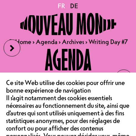
Writing Day #7
FR
FR
DE
DE
UN JOUR DANS L’ANNÉE LE
27 SEPTEMBRE
›
🔍
🔍
Home
Home
›
›
Agenda
Agenda
›
›
Archives
Archives
›
›
Writing Day #7
Writing Day #7
AGENDA
Le Writing Day 7 se tiendra le
mercredi 27 septembre 2023. Vous
pourrez rédigez vos textes dans
‹
LE CAFÉ
différents lieux inspirants tels que
le Nouveau Monde, la BCU, MEMO
Ce site Web utilise des cookies pour offrir une
ou la librairie Albert le Grand.
bonne expérience de navigation
ASSOCIATION &
Durant toute la journée le comité
Il s'agit notamment des cookies essentiels
d’Histoires d’Ici ainsi que des
nécessaires au fonctionnement du site, ainsi que
bénévoles seront présent·e·s au café
d'autres qui sont utilisés uniquement à des fins
pour échanger avec vous et
COMMUNAUTÉ
statistiques anonymes, pour des réglages de
recueillir vos textes afin de les
confort ou pour afficher des contenus
déposer aux archives de la BCU.
personnalisés. Vous pouvez décider vous-même