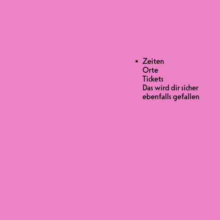
Zeiten
Orte
Tickets
Das wird dir sicher
IS 35.-
ebenfalls gefallen
r Schweizer Stand-up-Comedians. Der
 Feder und einer verwirrenden
enarbeit mit Julie Ferrier. Neben der
ouleur 3 oder in Les Beaux Parleurs
ch und in Belgien gewonnen, und weil