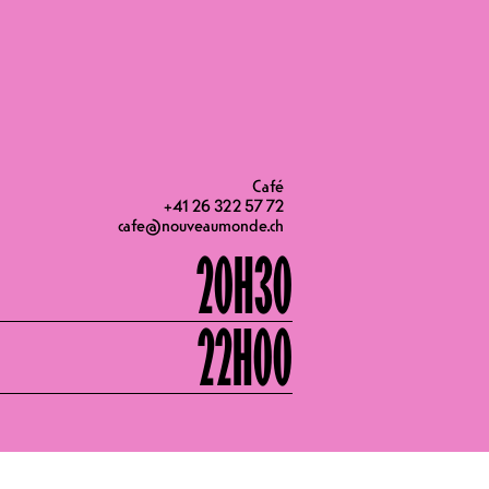
20H00
Café
+41 26 322 57 72
cafe@nouveaumonde.ch
20H30
22H00