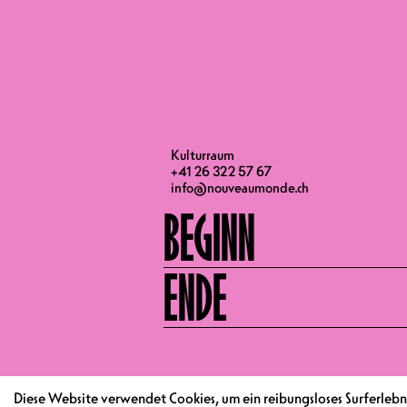
– Grand prix du Jury 2019 du Festiv
– Prix du Jury Festival du Rire de M
– Prix du Public au Festival de Gers
– Prix du Jury et Prix du Public les 
– Violet d’Or au Dinard Comedy Fest
TÜRÖFFNUNG
Kulturraum
+41 26 322 57 67
info@nouveaumonde.ch
BEGINN
ENDE
Diese Website verwendet Cookies, um ein reibungsloses Surferlebni