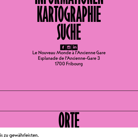
al National des Humoriste de Tournon
KARTOGRAPHIE
ondeville
on à Lyon
Andain’ries 2022
SUCHE
ival 2022
ZEITEN 16.02.2024
fb
ig
li
Le Nouveau Monde à l'Ancienne Gare
Esplanade de l’Ancienne-Gare 3
1700 Fribourg
ORTE
s zu gewährleisten.