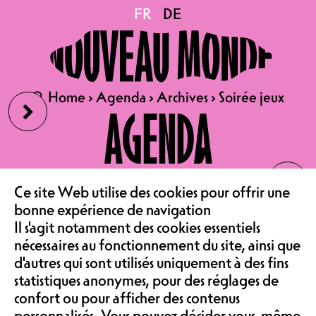
Soirée jeux
FR
FR
DE
DE
DES NOUVEAUTÉS, DES
PERLES ET DES CLASSIQUES !
›
🔍
🔍
Home
Home
›
›
Agenda
Agenda
›
›
Archives
Archives
›
›
Soirée jeux
Soirée jeux
AGENDA
Des soirées jeux de société vous sont
proposées les deuxième et
quatrième lundis de chaque mois
‹
LE CAFÉ
par la librairie La Bulle et L'île aux
trésors au café. De 19h à 23h30, un
Ce site Web utilise des cookies pour offrir une
grand choix de jeux est mis à
bonne expérience de navigation
ASSOCIATION &
disposition: des nouveautés, des
Il s'agit notamment des cookies essentiels
perles, des classiques, il y en a pour
nécessaires au fonctionnement du site, ainsi que
toutes les joueuses et tous les
d'autres qui sont utilisés uniquement à des fins
joueurs !
COMMUNAUTÉ
statistiques anonymes, pour des réglages de
HORAIRES
confort ou pour afficher des contenus
personnalisés. Vous pouvez décider vous-même