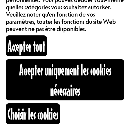
LOCATIONS
quelles catégories vous souhaitez autoriser.
23.02.2026
Veuillez noter qu'en fonction de vos
paramètres, toutes les fonctions du site Web
peuvent ne pas être disponibles.
ABOS & TARIFS
OUVERTURE
19H00
Accepter tout
INFORMATIONS
Accepter uniquement les cookies
DES PORTES
CARTOGRAPHIE
nécessaires
DEBUT
19H00
RECHERCHE
Choisir les cookies
FIN
23H30