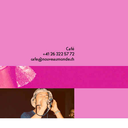
t eure besten Skankin' shoes und
Café
+41 26 322 57 72
cafe@nouveaumonde.ch