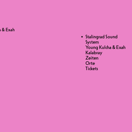
ulcha & Exah
HA & EXAH
a & Exah
a & Exah
Stalingrad Sound
S 25.-
System
Young Kulcha & Exah
stem Team wieder da, aber diesmal im
Kalabray
Zeiten
Orte
Tickets