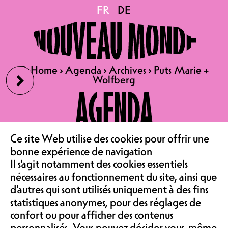
Puts Marie + Wolfberg
FR
FR
DE
DE
VE 29.05.2026
PUTS MARIE
›
🔍
🔍
Home
Home
›
›
Agenda
Agenda
›
›
Archives
Archives
›
›
Puts Marie +
Puts Marie +
+ WOLFBERG
Wolfberg
Wolfberg
AGENDA
CONCERT | SALLE DE
SPECTACLE
PORTES 20H30, DÉBUT
LE CAFÉ
Ce site Web utilise des cookies pour offrir une
‹
21H00
bonne expérience de navigation
PRÉLOCATION 25.-, SUR
Il s'agit notamment des cookies essentiels
ASSOCIATION &
nécessaires au fonctionnement du site, ainsi que
PLACE 28.-
d'autres qui sont utilisés uniquement à des fins
FÜR FANS VON: PETER
statistiques anonymes, pour des réglages de
KERNEL, THE NOTWIST,
confort ou pour afficher des contenus
BIEL/BIENNE
personnalisés. Vous pouvez décider vous-même