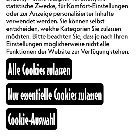
statistische Zwecke, für Komfort-Einstellungen
ABOS & TARIFE
BASS
oder zur Anzeige personalisierter Inhalte
verwendet werden. Sie können selbst
entscheiden, welche Kategorien Sie zulassen
INFORMATIONEN
möchten. Bitte beachten Sie, dass je nach Ihren
Einstellungen möglicherweise nicht alle
Funktionen der Website zur Verfügung stehen.
KARTOGRAPHIE
Alle Cookies zulassen
SUCHE
Nur essentielle Cookies zulassen
fb
ig
li
Cookie-Auswahl
Kulturraum
+41 26 322 57 67
info@nouveaumonde.ch