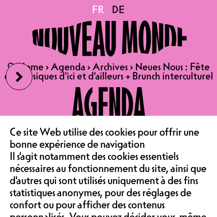
Neues Nous : Fête des
FR
FR
DE
DE
musiques d'ici et d'ailleurs
›
🔍
🔍
Home
Home
›
›
Agenda
Agenda
›
›
Archives
Archives
›
›
Neues Nous : Fête
Neues Nous : Fête
+ Brunch interculturel
des musiques d'ici et d'ailleurs + Brunch interculturel
des musiques d'ici et d'ailleurs + Brunch interculturel
AGENDA
FÊTE DES MUSIQUES D'ICI ET
LE CAFÉ
‹
Ce site Web utilise des cookies pour offrir une
D'AILLEURS (13:00 - 17:00)
bonne expérience de navigation
+ BRUNCH INTERCULTUREL
Il s'agit notamment des cookies essentiels
ASSOCIATION &
(10:00 - 14:00)
nécessaires au fonctionnement du site, ainsi que
d'autres qui sont utilisés uniquement à des fins
ATELIER | SALLE DE
statistiques anonymes, pour des réglages de
SPECTACLE
confort ou pour afficher des contenus
ENTRÉE LIBRE
personnalisés. Vous pouvez décider vous-même