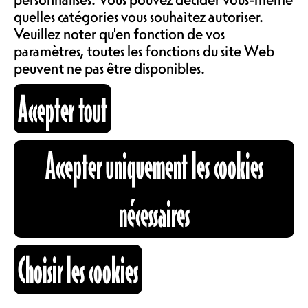
COMMUNAUTÉ
quelles catégories vous souhaitez autoriser.
LOCATIONS
De nombreuses personnes
Veuillez noter qu'en fonction de vos
migrantes dans notre région font de
paramètres, toutes les fonctions du site Web
la musique, chantent ou dansent. Ce
peuvent ne pas être disponibles.
festival permettra au public de
ABOS & TARIFS
Accepter tout
s’ouvrir à la diversité artistique des
cultures présentes dans notre
canton.
INFORMATIONS
Accepter uniquement les cookies
HORAIRE DES CONCERTS
13H: KALOMANGO
CARTOGRAPHIE
nécessaires
14H: VOL AU VENT
15H: HEART & SOUL
RECHERCHE
16H: PROFFA
Choisir les cookies
16H45: EL SWINKA
Nous vous conseillons de réserver