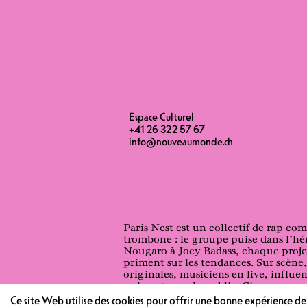
Espace Culturel
+41 26 322 57 67
info@nouveaumonde.ch
Paris Nest est un collectif de rap co
trombone : le groupe puise dans l’hér
Nougaro à Joey Badass, chaque projet
priment sur les tendances. Sur scène,
originales, musiciens en live, influ
puissant avec le public. Cinq morceau
membres et sa force. Le collectif avan
Ce site Web utilise des cookies pour offrir une bonne expérience d