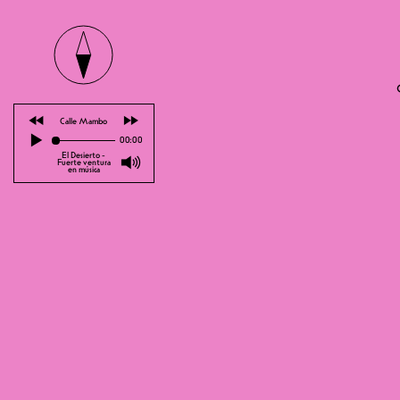
Par
⏪
⏩
Calle Mambo
▶
00:00
El Desierto -
🔊
Fuerte ventura
en música
Les oiseaux chantent le printemps, i
pas des moindres. Le Fribourgeois d’
Calvin, met tout le monde d’accord. P