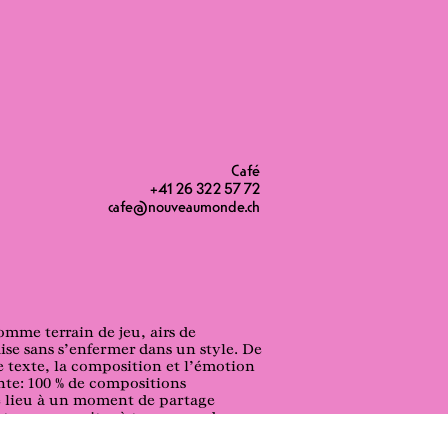
Café
+41 26 322 57 72
cafe@nouveaumonde.ch
omme terrain de jeu, airs de
ise sans s’enfermer dans un style. De
e texte, la composition et l’émotion
ante: 100 % de compositions
ne lieu à un moment de partage
 se reconnaitre à travers un des
e de la culture hip-hop, qui continue