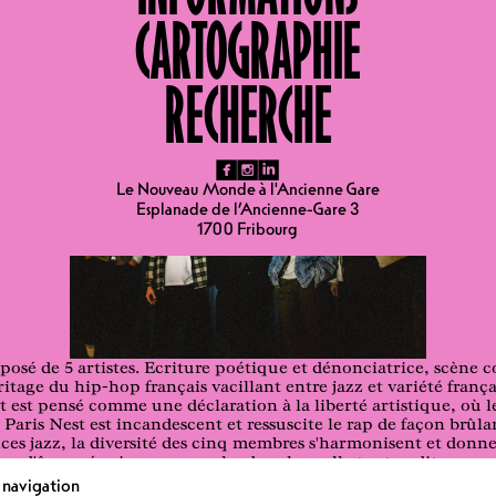
CARTOGRAPHIE
Hip-Hop
RECHERCHE
fb
ig
li
Le Nouveau Monde à l'Ancienne Gare
Esplanade de l’Ancienne-Gare 3
1700 Fribourg
mposé de 5 artistes. Ecriture poétique et dénonciatrice, scène c
itage du hip-hop français vacillant entre jazz et variété frança
 est pensé comme une déclaration à la liberté artistique, où l
 Paris Nest est incandescent et ressuscite le rap de façon brûl
ences jazz, la diversité des cinq membres s'harmonisent et don
x d'âmes réunis en une seule, dans laquelle tout auditeur peut
ce avec la volonté de partager et apporter sa pierre à l'édific
e navigation