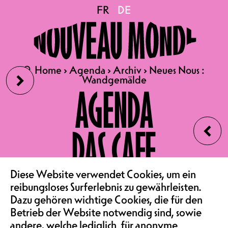
Neues Nous :
FR
FR
DE
DE
Wandgemälde
›
🔍
🔍
Home
Home
›
›
Agenda
Agenda
›
›
Archiv
Archiv
›
›
Neues Nous :
Neues Nous :
Wandgemälde
Wandgemälde
20.06
AGENDA
NEUES NOUS :
‹
WANDGEMÄLDE
DAS CAFE
ATELIER | OSTFLÜGEL |
EINTRITT FREI
FREITAG 20.06 AB 17H30
VEREIN & COMMUNITY
Diese Website verwendet Cookies, um ein
reibungsloses Surferlebnis zu gewährleisten.
Sich miteinander absprechen, sich
Dazu gehören wichtige Cookies, die für den
koordinieren, sich anpassen. In
Betrieb der Website notwendig sind, sowie
einem gemeinsamen Raum
andere, welche lediglich für anonyme