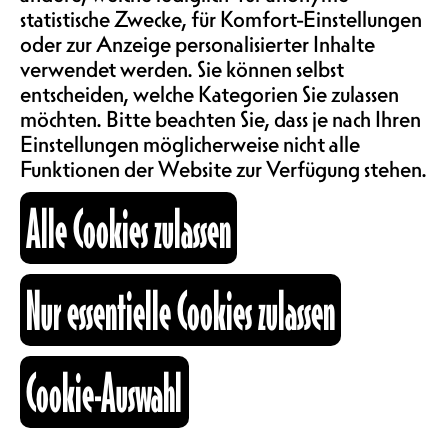
SAALMIETE
ausdrücken, was für einen selbst
statistische Zwecke, für Komfort-Einstellungen
wichtig ist. Eine Spur, eine
ABOS & TARIFE
oder zur Anzeige personalisierter Inhalte
Emotion, eine Facette der eigenen
verwendet werden. Sie können selbst
Sprache, der eigenen Kultur, des
entscheiden, welche Kategorien Sie zulassen
gegenwärtigen Augenblicks auf die
möchten. Bitte beachten Sie, dass je nach Ihren
INFORMATIONEN
Wand drucken. Eine kollektive
Einstellungen möglicherweise nicht alle
Kreation unter der Leitung des
Funktionen der Website zur Verfügung stehen.
Künstlers Flaviano Salzani, die
einen Raum im Nouveau Monde
KARTOGRAPHIE
Alle Cookies zulassen
schmücken wird.
Arbeit am Atelier vom Montag
SUCHE
16.06 bis Freitag 20.06 von 10h00 bis
Nur essentielle Cookies zulassen
16h00.
Vernissage am Freitag 20.06 um
17h30.
Cookie-Auswahl
fb
ig
li
Anmeldungen hier
Kulturraum
:
neuesnous@nouveaumonde.ch
oder 079
+41 26 322 57 67