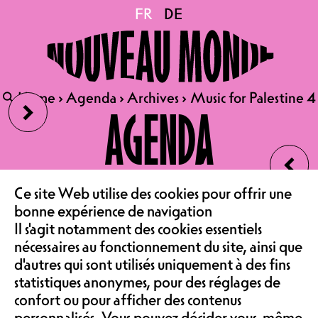
Music for Palestine 4
FR
FR
DE
DE
09.06.2024
MUSIC FOR PALESTINE 4
›
🔍
🔍
Home
Home
›
›
Agenda
Agenda
›
›
Archives
Archives
›
›
Music for Palestine 4
Music for Palestine 4
AGENDA
LAURE BETRIS, MELISSA
KASSAB, ADHAM ZIDAN,
‹
3YOONI, BNFSJ, SHEBLI
LE CAFÉ
ALBAU, AHMAD SLEMAN &
Ce site Web utilise des cookies pour offrir une
VALENTIN DEMONTMOLLIN
bonne expérience de navigation
ASSOCIATION &
CONTES PAR PAUL ATTALAH
Il s'agit notamment des cookies essentiels
nécessaires au fonctionnement du site, ainsi que
JOURNÉE SOLIDAIRE | À
d'autres qui sont utilisés uniquement à des fins
L'AILE EST
COMMUNAUTÉ
statistiques anonymes, pour des réglages de
10H00-16H30 | AU CHAPEAU
confort ou pour afficher des contenus
personnalisés. Vous pouvez décider vous-même