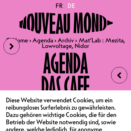
Mat’Lab : Mezita,
FR
FR
DE
DE
Lowvoltage, Nidor
›
🔍
🔍
Home
Home
›
›
Agenda
Agenda
›
›
Archiv
Archiv
›
›
Mat’Lab : Mezita,
Mat’Lab : Mezita,
Lowvoltage, Nidor
Lowvoltage, Nidor
SA 10.01.2026
AGENDA
MAT’LAB : MEZITA,
‹
LOWVOLTAGE, NIDOR
DAS CAFE
PARTY & COCKTAILS
BAR FOYER | EINTRITT
GRATIS | AB 22H00
VEREIN & COMMUNITY
Diese Website verwendet Cookies, um ein
reibungsloses Surferlebnis zu gewährleisten.
Mat’Lab – Cocktails und DJ-Sets der
Dazu gehören wichtige Cookies, die für den
Extraklasse!
Betrieb der Website notwendig sind, sowie
andere, welche lediglich für anonyme