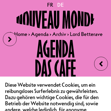
Lord Betterave
FR
FR
DE
DE
! SOLD OUT ! AUSVERKAUFT !
COMPLET !
›
🔍
🔍
Home
Home
›
›
Agenda
Agenda
›
›
Archiv
Archiv
›
›
Lord Betterave
Lord Betterave
AGENDA
18.12.2025
LORD BETTERAVE
‹
DAS CAFE
NEUE SHOW
STAND-UP | KONZERTSAAL
MEMBER 15.-,
VEREIN & COMMUNITY
NORMALPREIS 20.-,
Diese Website verwendet Cookies, um ein
reibungsloses Surferlebnis zu gewährleisten.
EMPFOHLENER PREIS 30.-
Dazu gehören wichtige Cookies, die für den
SAALMIETE
Betrieb der Website notwendig sind, sowie
In seiner neuen Show zieht der
andere, welche lediglich für anonyme
Freiburger Komiker Lord Betterave