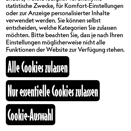
statistische Zwecke, für Komfort-Einstellungen
eine voreingenommene und
ABOS & TARIFE
subjektive Bilanz unserer 300.000
oder zur Anzeige personalisierter Inhalte
Jahre als Spezies.
verwendet werden. Sie können selbst
entscheiden, welche Kategorien Sie zulassen
INFORMATIONEN
möchten. Bitte beachten Sie, dass je nach Ihren
Einstellungen möglicherweise nicht alle
DIE VORSTELLUNG IST
Funktionen der Website zur Verfügung stehen.
AUSVERKAUFT: AN DER
KARTOGRAPHIE
ABENDKASSE SIND KEINE
Alle Cookies zulassen
KARTEN MEHR ERHÄLTLICH.
SUCHE
CH
Nur essentielle Cookies zulassen
Lord Betterave
fb
ig
li
Cookie-Auswahl
Kulturraum
+41 26 322 57 67
info@nouveaumonde.ch