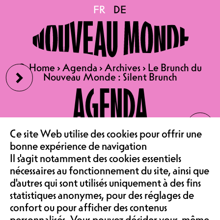
Le Brunch du Nouveau
FR
FR
DE
DE
Monde : Silent Brunch
›
🔍
🔍
Home
Home
›
›
Agenda
Agenda
›
›
Archives
Archives
›
›
Le Brunch du
Le Brunch du
Nouveau Monde : Silent Brunch
Nouveau Monde : Silent Brunch
16.02.2025
AGENDA
LE BRUNCH DU NOUVEAU
‹
MONDE : SILENT BRUNCH
LE CAFÉ
DE 10:30 À 14:00 | 29.-
Ce site Web utilise des cookies pour offrir une
bonne expérience de navigation
ADULTES, 13.- ENFANTS
Il s'agit notamment des cookies essentiels
ASSOCIATION &
nécessaires au fonctionnement du site, ainsi que
Un magnifique brunch avec un
d'autres qui sont utilisés uniquement à des fins
délicieux buffet vous attend :
statistiques anonymes, pour des réglages de
Rissoles aux crevettes, quiches
confort ou pour afficher des contenus
lorraines, quiches aux poireaux,
jambon au miel, roasted potatoes,
personnalisés. Vous pouvez décider vous-même