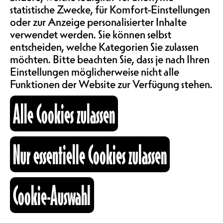
SAALMIETE
Ein wunderbarer Brunch mit
statistische Zwecke, für Komfort-Einstellungen
leckeren nordischem Buffet
ABOS & TARIFE
oder zur Anzeige personalisierter Inhalte
erwartet euch : Hausgemachter
verwendet werden. Sie können selbst
Graved Laxx (Lachs mit roten
entscheiden, welche Kategorien Sie zulassen
Beeren), Blinis, Zebrabrot
möchten. Bitte beachten Sie, dass je nach Ihren
INFORMATIONEN
(Petersilienbutter, Tomatenbutter),
Einstellungen möglicherweise nicht alle
Pumpernickel, Kräuterhüttenkäse,
Funktionen der Website zur Verfügung stehen.
Fischkrapfen, Aufschnitt, Skyr und
KARTOGRAPHIE
Granola, Mohnwaffel, Zimt- und
Alle Cookies zulassen
Kardamomrollen (Korvapuusti),
Seehechtmousse, Kümmelblättchen,
Krautsalat, Crisp Rolls und Eier.
SUCHE
Nur essentielle Cookies zulassen
Achtung, der Brunch ist sehr beliebt
und schnell ausgebucht ! Wir
empfehlen euch, im Voraus zu
Cookie-Auswahl
fb
ig
li
reservieren : 026 322 57 72
Kulturraum
+41 26 322 57 67