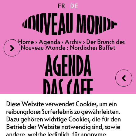
Der Brunch des Nouveau
FR
FR
DE
DE
Monde : Nordisches
›
🔍
🔍
Home
Home
›
›
Agenda
Agenda
›
›
Archiv
Archiv
›
›
Der Brunch des
Der Brunch des
Buffet
Nouveau Monde : Nordisches Buffet
Nouveau Monde : Nordisches Buffet
AGENDA
‹
10.11.2024
DAS CAFE
DER BRUNCH DES NOUVEAU
MONDE : NORDISCHES
VEREIN & COMMUNITY
Diese Website verwendet Cookies, um ein
BUFFET
reibungsloses Surferlebnis zu gewährleisten.
VON 10:30 BIS 14:00 | 29.-
Dazu gehören wichtige Cookies, die für den
ERWACHSENE, 13.- KINDER
Betrieb der Website notwendig sind, sowie
andere, welche lediglich für anonyme