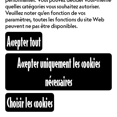
COMMUNAUTÉ
quelles catégories vous souhaitez autoriser.
KINDER -RESERVIEREN
LOCATIONS
Veuillez noter qu'en fonction de vos
CONSEILLÉ UNTER : +41 26
paramètres, toutes les fonctions du site Web
322 57 72
peuvent ne pas être disponibles.
ABOS & TARIFS
Accepter tout
Un magnifique brunch avec un
délicieux buffet vous attend:
INFORMATIONS
Mini viennoiserie ou Tresse (
Accepter uniquement les cookies
Confiture-Nutella), Croissant,
Crêpe, Jus d’orange, Œufs brouillés,
CARTOGRAPHIE
Plateau de fromage ( gruyère-
nécessaires
vacherin-feta-Brie)
RECHERCHE
Choisir les cookies
VIANDE
Cuisse de poulet riz pilaf, Nouille