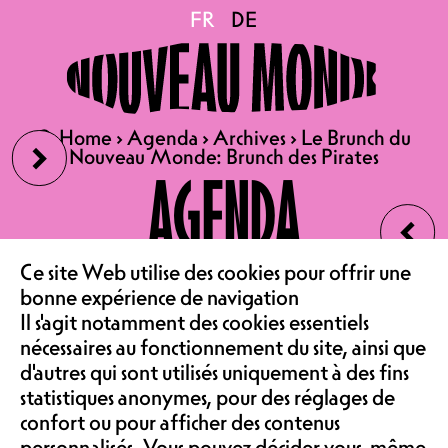
Le Brunch du Nouveau
FR
FR
DE
DE
Monde: Brunch des
›
🔍
🔍
Home
Home
›
›
Agenda
Agenda
›
›
Archives
Archives
›
›
Le Brunch du
Le Brunch du
Pirates
Nouveau Monde: Brunch des Pirates
Nouveau Monde: Brunch des Pirates
AGENDA
‹
01.02.2026
LE CAFÉ
Ce site Web utilise des cookies pour offrir une
LE BRUNCH DU NOUVEAU
bonne expérience de navigation
MONDE: BRUNCH DES
Il s'agit notamment des cookies essentiels
ASSOCIATION &
PIRATES
nécessaires au fonctionnement du site, ainsi que
d'autres qui sont utilisés uniquement à des fins
CAFÉ | BRUNCH
statistiques anonymes, pour des réglages de
10:00 - 13:00
confort ou pour afficher des contenus
29.- ERWACHSENE, 13.-
personnalisés. Vous pouvez décider vous-même