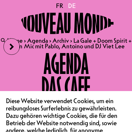
La Gale + Doom Spirit +
FR
FR
DE
DE
Open Mic mit Pablo,
›
🔍
🔍
Home
Home
›
›
Agenda
Agenda
›
›
Archiv
Archiv
›
›
La Gale + Doom Spirit +
La Gale + Doom Spirit +
Antoino und DJ Viet Lee
Open Mic mit Pablo, Antoino und DJ Viet Lee
Open Mic mit Pablo, Antoino und DJ Viet Lee
AGENDA
22.03.2024
DAS CAFE
DIE FIFF UND DAS NOUVEAU
MONDE PRÄSENTIEREN :
VEREIN & COMMUNITY
‹
Diese Website verwendet Cookies, um ein
LA GALE + DOOM SPIRIT
reibungsloses Surferlebnis zu gewährleisten.
+ OPEN MIC MIT PABLO,
Dazu gehören wichtige Cookies, die für den
ANTOINO UND DJ VIET LEE
Betrieb der Website notwendig sind, sowie
andere, welche lediglich für anonyme
KONZERT | KONZERTSAAL