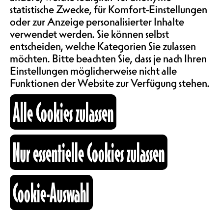
SAALMIETE
statistische Zwecke, für Komfort-Einstellungen
MEMBER 10.-,
ABOS & TARIFE
oder zur Anzeige personalisierter Inhalte
NORMALPREIS 20.-,
verwendet werden. Sie können selbst
EMPFOHLENER PREIS 30.-
entscheiden, welche Kategorien Sie zulassen
möchten. Bitte beachten Sie, dass je nach Ihren
INFORMATIONEN
Einstellungen möglicherweise nicht alle
Funktionen der Website zur Verfügung stehen.
Zur 38. Ausgabe des Internationalen
Filmfestivals Freiburg, die unter
KARTOGRAPHIE
Alle Cookies zulassen
dem Motto Hip-Hop steht, hat das
Nouveau Monde einen grossen
Konzert- und Open Mic-Abend
SUCHE
Nur essentielle Cookies zulassen
vorbereitet! Als Gast der Ausgabe
2021, Schauspielerin und Rapperin,
ist Karine Guignard aka La Gale
wieder in Freiburg und kommt mit
Cookie-Auswahl
fb
ig
li
dem Duo Doom Spirit, welches den
Abend eröffnen wird. Als After-
Kulturraum
Show-Party können ihr die Bühne
+41 26 322 57 67