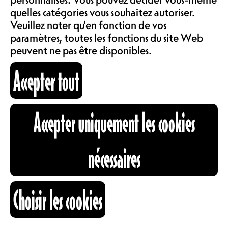
COMMUNAUTÉ
quelles catégories vous souhaitez autoriser.
LOCATIONS
14h-16h Thomas Lavanchy
Veuillez noter qu'en fonction de vos
paramètres, toutes les fonctions du site Web
16h-18h DJ Stereoid & Strong
peuvent ne pas être disponibles.
Legs
ABOS & TARIFS
18h-20h La Baraque
Accepter tout
20h-22h Gabrielle Kwarteng
INFORMATIONS
Accepter uniquement les cookies
NOUVEAU MONDE
CARTOGRAPHIE
nécessaires
22h-00h45 Cora
00h45-03h Alex Kassian
HORAIRES
RECHERCHE
Choisir les cookies