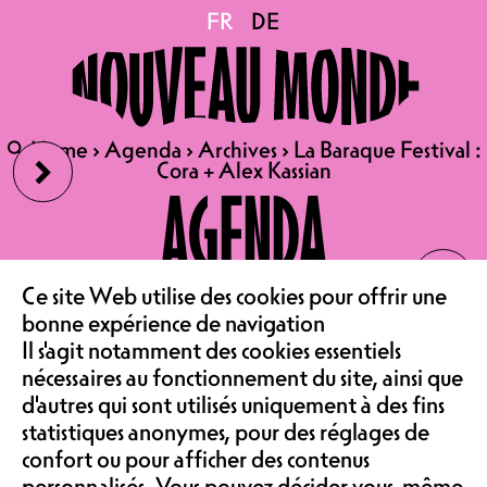
La Baraque Festival :
FR
FR
DE
DE
Cora + Alex Kassian
›
🔍
🔍
Home
Home
›
›
Agenda
Agenda
›
›
Archives
Archives
›
›
La Baraque Festival :
La Baraque Festival :
Cora + Alex Kassian
Cora + Alex Kassian
Attention ça groove ! Nos chers
AGENDA
amis de La Baraque organisent un
magnifique festival électro avec
‹
l'association Fugace. L'après-midi ça
LE CAFÉ
se passe au Belluard et l'afterparty
Ce site Web utilise des cookies pour offrir une
démarre chez nous à partir de 22
bonne expérience de navigation
heures ! On danse avec Cora et Alex
Il s'agit notamment des cookies essentiels
ASSOCIATION &
sur des rythmes groovy jusque tard
nécessaires au fonctionnement du site, ainsi que
dans la nuit !
d'autres qui sont utilisés uniquement à des fins
statistiques anonymes, pour des réglages de
confort ou pour afficher des contenus
BELLUARD
personnalisés. Vous pouvez décider vous-même