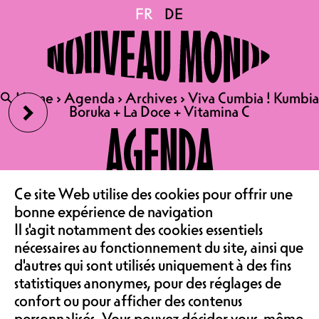
Viva Cumbia ! Kumbia
FR
FR
DE
DE
Boruka + La Doce +
›
🔍
🔍
Home
Home
›
›
Agenda
Agenda
›
›
Archives
Archives
›
›
Viva Cumbia ! Kumbia
Viva Cumbia ! Kumbia
Vitamina C
Boruka + La Doce + Vitamina C
Boruka + La Doce + Vitamina C
AGENDA
05.04.2025
LE CAFÉ
Ce site Web utilise des cookies pour offrir une
VIVA CUMBIA !
‹
bonne expérience de navigation
KUMBIA BORUKA (MEX/F) +
Il s'agit notamment des cookies essentiels
ASSOCIATION &
LA DOCE (CH)
nécessaires au fonctionnement du site, ainsi que
d'autres qui sont utilisés uniquement à des fins
AFTER DJ : VITAMINA C
statistiques anonymes, pour des réglages de
CONCERT & PARTY | CUMBIA
confort ou pour afficher des contenus
PRIX MEMBRE 18.-, PRIX
personnalisés. Vous pouvez décider vous-même