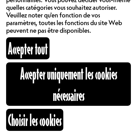
COMMUNAUTÉ
quelles catégories vous souhaitez autoriser.
STANDARD 23.-, PRIX
LOCATIONS
Veuillez noter qu'en fonction de vos
CONSEILLÉ 33.-
paramètres, toutes les fonctions du site Web
peuvent ne pas être disponibles.
Les géniaux Kumbia Boruka sont
ABOS & TARIFS
devenus des proches du Nouveau
Accepter tout
Monde. Les faire revenir chez nous
c’est comme retrouver des
INFORMATIONS
connaissances qui te rappellent
Accepter uniquement les cookies
comment la vie est belle et que la
nuit est joyeuse. Alors, on relance
une magnifique soirée festive
CARTOGRAPHIE
nécessaires
autour de la Cumbia !
MX
RECHERCHE
Choisir les cookies
Kumbia Boruka