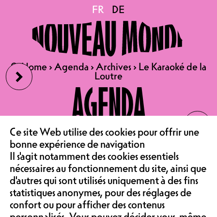
Le Karaoké de la Loutre
FR
FR
DE
DE
SA 13.09.2025
LE KARAOKÉ DE LA LOUTRE
›
🔍
🔍
Home
Home
›
›
Agenda
Agenda
›
›
Archives
Archives
›
›
Le Karaoké de la
Le Karaoké de la
PARTY | KARAOKÉ
Loutre
Loutre
AGENDA
DÈS 22H | AILE EST | ENTRÉE
LIBRE
‹
LE CAFÉ
Vous aimez chanter, crier, balbutier,
Ce site Web utilise des cookies pour offrir une
susurrer, convulser, stresser, vous
bonne expérience de navigation
enjailler, éructer, en solo, en duo ou
Il s'agit notamment des cookies essentiels
ASSOCIATION &
à plusieurs, oui on fait place à notre
nécessaires au fonctionnement du site, ainsi que
fameux karaoké, dans la salle de
d'autres qui sont utilisés uniquement à des fins
l’Aile Est. Dans la salle du Nouveau
statistiques anonymes, pour des réglages de
Monde, avant cela, vous pourrez
confort ou pour afficher des contenus
aller voir le superbe Please Stand
personnalisés. Vous pouvez décider vous-même