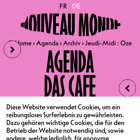
Jeudi-Midi : Oze
FR
FR
DE
DE
DO 18.06.2026
JEUDI-MIDI : OZE
›
🔍
🔍
Home
Home
›
›
Agenda
Agenda
›
›
Archiv
Archiv
›
›
Jeudi-Midi : Oze
Jeudi-Midi : Oze
AGENDA
KONZERT | KONZERTSAAL
TÜRÖFFNUNG 12H, BEGINN
12H15
DAS CAFE
EINTRITT GRATIS
‹
FOR FANS OF : DAUGHTER,
VEREIN & COMMUNITY
ELIE ZOÉ OU “TEARDROP”
Diese Website verwendet Cookies, um ein
DE MASSIVE ATTACK
reibungsloses Surferlebnis zu gewährleisten.
Dazu gehören wichtige Cookies, die für den
SAALMIETE
Betrieb der Website notwendig sind, sowie
Die „Jeudi-Midi“ tun gut: eine
andere, welche lediglich für anonyme
echte Pause von unserem Alltag!