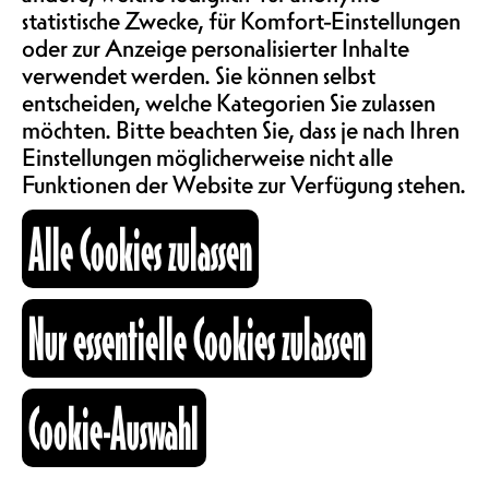
statistische Zwecke, für Komfort-Einstellungen
Und ihr scheint sie zu mögen.
ABOS & TARIFE
oder zur Anzeige personalisierter Inhalte
Deshalb bieten wir euch eine neue
verwendet werden. Sie können selbst
Atempause an. Mit der
entscheiden, welche Kategorien Sie zulassen
Unterstützung von Oze, welche
INFORMATIONEN
möchten. Bitte beachten Sie, dass je nach Ihren
während drei Tagen in unseren
Mauern residieren wird (Residenz,
Einstellungen möglicherweise nicht alle
unterstützt vom Kulturamt des
Funktionen der Website zur Verfügung stehen.
KARTOGRAPHIE
Kantons Freiburg). Schnappt euch
Alle Cookies zulassen
eure besten Sandwiches oder kauft
euch was im Café zu essen und
SUCHE
geniesst den Mittag mit Musik !
Nur essentielle Cookies zulassen
CH
fb
ig
li
Cookie-Auswahl
Oze
Kulturraum
+41 26 322 57 67
info@nouveaumonde.ch