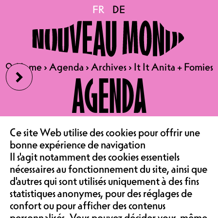
BE
CH
FR
FR
DE
DE
It It Anita
Fomies
›
🔍
🔍
Home
Home
›
›
Agenda
Agenda
›
›
Archives
Archives
›
›
It It Anita + Fomies
It It Anita + Fomies
AGENDA
V
V
22H30
21H30
LE CAFÉ
‹
Ce site Web utilise des cookies pour offrir une
31.10.2023
bonne expérience de navigation
ASSOCIATION &
IT IT ANITA + FOMIES
Il s'agit notamment des cookies essentiels
CONCERT | SALLE DE
nécessaires au fonctionnement du site, ainsi que
d'autres qui sont utilisés uniquement à des fins
SPECTACLE
COMMUNAUTÉ
statistiques anonymes, pour des réglages de
TARIF MEMBRE 9.-, TARIF
confort ou pour afficher des contenus
NORMAL 18.-, TARIF
personnalisés. Vous pouvez décider vous-même