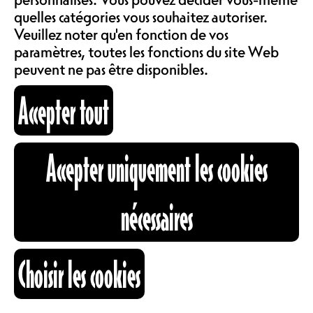
LOCATIONS
quelles catégories vous souhaitez autoriser.
MEMBRE 28.-
Veuillez noter qu'en fonction de vos
paramètres, toutes les fonctions du site Web
Un plateau en puissance absolue,
peuvent ne pas être disponibles.
pour un mardi qui va tabasser ! Et
ABOS & TARIFS
en plus le lendemain c’est congé !
Accepter tout
BE
INFORMATIONS
It It Anita
Accepter uniquement les cookies
CARTOGRAPHIE
nécessaires
Noise Rock
RECHERCHE
Choisir les cookies