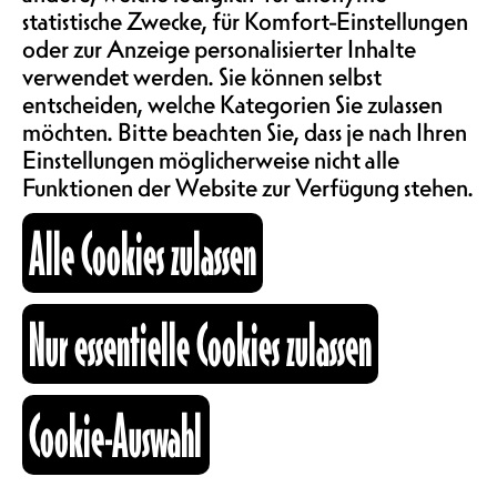
zu entdecken. Während der fünf
statistische Zwecke, für Komfort-Einstellungen
ABOS & TARIFE
Tage gibt es ein umfangreiches
oder zur Anzeige personalisierter Inhalte
Programm mit Shows, Workshops,
verwendet werden. Sie können selbst
Disco, Gesellschaftsspielen, Filmen
entscheiden, welche Kategorien Sie zulassen
INFORMATIONEN
und ... dem berühmten
möchten. Bitte beachten Sie, dass je nach Ihren
spielerischen Spaziergang. Ein
Einstellungen möglicherweise nicht alle
grosser Teil des Programms ist für
Funktionen der Website zur Verfügung stehen.
KARTOGRAPHIE
ein deutschsprachiges Publikum
zugänglich.
Alle Cookies zulassen
https://www.ile-aux-tresors.ch/
SUCHE
CH
Nur essentielle Cookies zulassen
L'île de Pâques
fb
ig
li
Cookie-Auswahl
Kulturraum
+41 26 322 57 67
info@nouveaumonde.ch