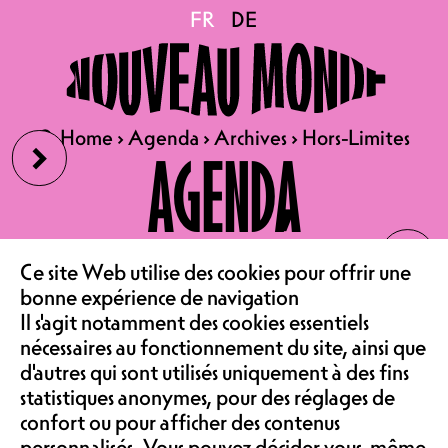
Hors-Limites
FR
FR
DE
DE
03.10.2024
EX-PRESSION PRÉSENTE :
›
🔍
🔍
Home
Home
›
›
Agenda
Agenda
›
›
Archives
Archives
›
›
Hors-Limites
Hors-Limites
AGENDA
HORS-LIMITES
SPECTACLE-TÉMOIGNAGE |
SALLE DE SPECTACLE
‹
LE CAFÉ
ENTRÉE LIBRE AVEC
Ce site Web utilise des cookies pour offrir une
COLLECTE AU CHAPEAU,
bonne expérience de navigation
ASSOCIATION &
RÉSERVATION À
INFO@EX-
Il s'agit notamment des cookies essentiels
nécessaires au fonctionnement du site, ainsi que
PRESSION.CH
d'autres qui sont utilisés uniquement à des fins
COMMUNAUTÉ
statistiques anonymes, pour des réglages de
HORS-LIMITES est un spectacle-
confort ou pour afficher des contenus
témoignage d'EX-pression qui vise à
personnalisés. Vous pouvez décider vous-même
sensibiliser le public aux