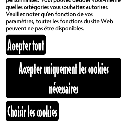
COMMUNAUTÉ
NORMAL 23.-, TARIF
quelles catégories vous souhaitez autoriser.
LOCATIONS
CONSEILLÉ 30.-
Veuillez noter qu'en fonction de vos
paramètres, toutes les fonctions du site Web
peuvent ne pas être disponibles.
ABOS & TARIFS
FOR FANS OF : DEATH GRIPS,
Accepter tout
HANABIE, REDZED
INFORMATIONS
Un triple plateau concocté avec une
Accepter uniquement les cookies
crème double fribourgeoise en
accueillant FVRIA et Scalpel. La
CARTOGRAPHIE
meringue de la soirée en
nécessaires
accompagnement c’est SUN et sa
brutal pop ! Maître mot du soir, faut
que ça gueule !
RECHERCHE
Choisir les cookies
FR