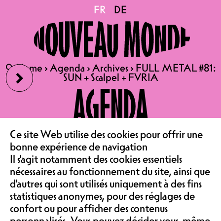
FULL METAL #81: SUN +
FR
FR
DE
DE
Scalpel + FVRIA
›
🔍
🔍
Home
Home
›
›
Agenda
Agenda
›
›
Archives
Archives
›
›
FULL METAL #81:
FULL METAL #81:
SUN + Scalpel + FVRIA
SUN + Scalpel + FVRIA
VE 17.04.2026
AGENDA
FULL METAL #81 : SUN +
SCALPEL + FVRIA
LE CAFÉ
CONCERT | BRUTAL POP,
Ce site Web utilise des cookies pour offrir une
bonne expérience de navigation
HARDCORE TRAP, PUNK
‹
Il s'agit notamment des cookies essentiels
SALLE DE SPECTACLE
ASSOCIATION &
nécessaires au fonctionnement du site, ainsi que
| PORTES 20H30, DÉBUT
d'autres qui sont utilisés uniquement à des fins
21H00
statistiques anonymes, pour des réglages de
confort ou pour afficher des contenus
TARIF MEMBRE 18.-, TARIF
personnalisés. Vous pouvez décider vous-même