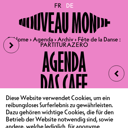
Fête de la Danse :
FR
FR
DE
DE
PARTITURAZERO
›
🔍
🔍
Home
Home
›
›
Agenda
Agenda
›
›
Archiv
Archiv
›
›
Fête de la Danse :
Fête de la Danse :
PARTITURAZERO
PARTITURAZERO
04.05.2024
AGENDA
LA FÊTE DE LA DANSE
‹
PARTITURAZERO | WORK IN
DAS CAFE
PROGRESS VON ELENA
BOILLAT
VERFOLGEN SIE DIE
VEREIN & COMMUNITY
Diese Website verwendet Cookies, um ein
SCHAFFENSPHASE EINER
reibungsloses Surferlebnis zu gewährleisten.
Dazu gehören wichtige Cookies, die für den
PREISGEKÖRNTEN
Betrieb der Website notwendig sind, sowie
KÜNSTLERIN
andere, welche lediglich für anonyme