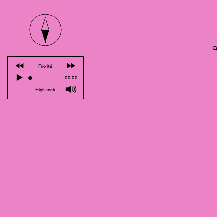
SOLD


⏪
⏩
Friorité
▶
00:00
🔊
High heels
Der Event von heute Abend ist ausve
Das Nouveau Monde begibt sich nach 
Pertuis in der Unterstadt, bei welc
einem sonischen Gewand von Jocelyn
entführen wird. Nehmt Platz, schlies
Der "Espace Pertuis" ist eine Grotte,
neuen Gebäudekomplexes, des "Ensemb
Höhle reicht bis ins 19. Jahrhundert
Anschließend wurde sie bis 1973 als 
in "Espace Pertuis" umbenannt. Die "
bis 2003 Ausstellungen, Konzerte un