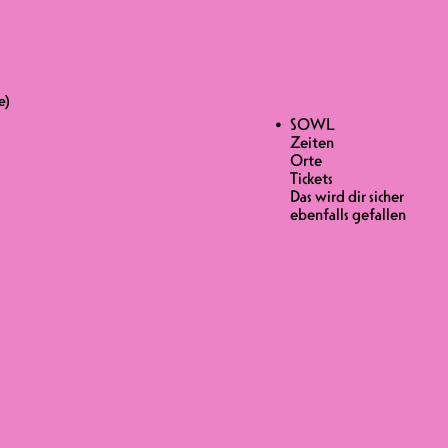
sage)
e)
e)
SOWL
Zeiten
Orte
-
Tickets
Das wird dir sicher
ebenfalls gefallen
ben wir uns in die Grotte Espace
. Kommt und entdeckt die Grotte in
Sowl auf eine immersive Odyssee
usik hintreibt.
urde. Sie ist das Herzstück eines
l La Neuveville. Die Geschichte der
als Tempel eingerichtet und genutzt.
 entweiht worden war, wurde sie 1987
unstleben spielte, organisierte hier