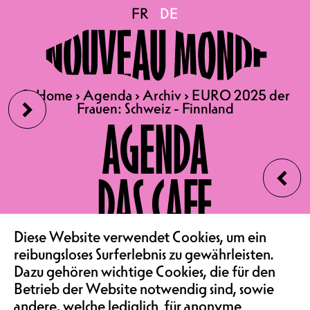
EURO 2025 der Frauen:
FR
FR
DE
DE
Schweiz - Finnland
›
🔍
🔍
Home
Home
›
›
Agenda
Agenda
›
›
Archiv
Archiv
›
›
EURO 2025 der
EURO 2025 der
Frauen: Schweiz - Finnland
Frauen: Schweiz - Finnland
10.07.2025
AGENDA
EURO 2025 DER FRAUEN:
‹
SCHWEIZ - FINNLAND
DAS CAFE
TÜRÖFFNUNG 20.00 UHR /
SPIELBEGINN 21.00 UHR
IM OST FLÜGEL
VEREIN & COMMUNITY
Diese Website verwendet Cookies, um ein
EINTRITT GRATIS
reibungsloses Surferlebnis zu gewährleisten.
Dazu gehören wichtige Cookies, die für den
Wusstet ihr, dass die
Betrieb der Website notwendig sind, sowie
Frauenfussball-EM diesen Sommer
andere, welche lediglich für anonyme