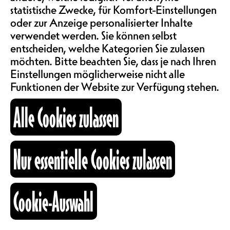
SAALMIETE
in der Schweiz stattfindet? Das
statistische Zwecke, für Komfort-Einstellungen
Nouveau Monde zeigt das Spiel der
ABOS & TARIFE
oder zur Anzeige personalisierter Inhalte
Schweizer Mannschaft gegen
verwendet werden. Sie können selbst
Finnland.
entscheiden, welche Kategorien Sie zulassen
Kommt und feuert die Schweizer
möchten. Bitte beachten Sie, dass je nach Ihren
INFORMATIONEN
Fussballerinnen an, teilt spannende
Einstellungen möglicherweise nicht alle
Momente und feiert den
Funktionen der Website zur Verfügung stehen.
Frauenfussball in einer geselligen
KARTOGRAPHIE
und inklusiven Atmosphäre!
Alle Cookies zulassen
Verpflegung und Getränke vor Ort
erhältlich.
SUCHE
ZEITEN 10.07.2025
Nur essentielle Cookies zulassen
Cookie-Auswahl
TÜRÖFFNUNG
fb
ig
li
20H00
Kulturraum
+41 26 322 57 67