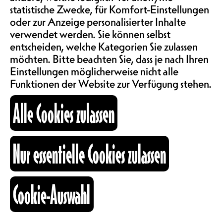
SAALMIETE
statistische Zwecke, für Komfort-Einstellungen
Perriard b2b dsch: Beide sind
ABOS & TARIFE
oder zur Anzeige personalisierter Inhalte
Bénévoles bei uns und haben bereits
verwendet werden. Sie können selbst
an den Open Deck teilgenommen...
entscheiden, welche Kategorien Sie zulassen
es ist Zeit, sie im grossen Saal
möchten. Bitte beachten Sie, dass je nach Ihren
walten zu lassen! Clément Périard
INFORMATIONEN
im b2b mit dsch für einen
Einstellungen möglicherweise nicht alle
polternden Abend mit Minimal,
Funktionen der Website zur Verfügung stehen.
Progressive, Breaks und Techno und
KARTOGRAPHIE
Alle Cookies zulassen
deep & hypnotic Beats.
SUCHE
https://www.instagram.com/damie_sch/
Nur essentielle Cookies zulassen
https://www.instagram.com/clementperi
ZEITEN 21.03.2026
Cookie-Auswahl
fb
ig
li
Kulturraum
+41 26 322 57 67