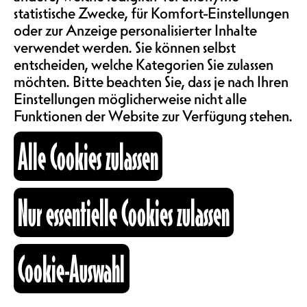
SAALMIETE
MISÉRABLES (CH)
statistische Zwecke, für Komfort-Einstellungen
FAMILIE | STRASSENTHEATER
oder zur Anzeige personalisierter Inhalte
ABOS & TARIFE
verwendet werden. Sie können selbst
EMPFOHLEN AB 8 JAHREN,
entscheiden, welche Kategorien Sie zulassen
KOSTENPFLICHTIG AB 3
möchten. Bitte beachten Sie, dass je nach Ihren
JAHREN | 60 MINUTEN
INFORMATIONEN
Einstellungen möglicherweise nicht alle
Funktionen der Website zur Verfügung stehen.
Schlechte Nachrichten: Wir müssen
Alle Cookies zulassen
die Chocolat Show vom Sonntag 15.
KARTOGRAPHIE
Juni leider absagen. Alle gekauften
Tickets werden euch automatisch
zurückerstattet. Wir bitten vielmals
Nur essentielle Cookies zulassen
SUCHE
um Entschuldigung! Aber gute
Nachrichten: Les Batteurs de Pavés
werden nächstes Jahr wieder bei uns
Cookie-Auswahl
auftreten. Wir werden euch auf dem
Laufenden halten. Vielen Dank für
fb
ig
li
das Verständnis und ein
Kulturraum