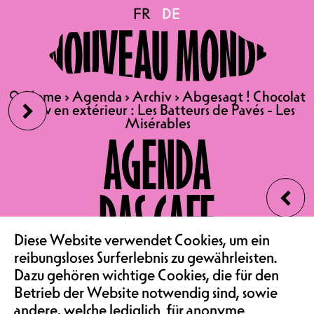
Abgesagt ! Chocolat Show
FR
FR
DE
DE
en extérieur : Les
›
🔍
🔍
Home
Home
›
›
Agenda
Agenda
›
›
Archiv
Archiv
›
›
Abgesagt ! Chocolat
Abgesagt ! Chocolat
Batteurs de Pavés - Les
Show en extérieur : Les Batteurs de Pavés - Les
Show en extérieur : Les Batteurs de Pavés - Les
Misérables
Misérables
AGENDA
Misérables
‹
DAS CAFE
15.06.2025
Diese Website verwendet Cookies, um ein
VEREIN & COMMUNITY
ABGESAGT ! CHOCOLAT
reibungsloses Surferlebnis zu gewährleisten.
Dazu gehören wichtige Cookies, die für den
SHOW EN EXTÉRIEUR
Betrieb der Website notwendig sind, sowie
LES BATTEURS DE PAVÉS - LES
andere, welche lediglich für anonyme