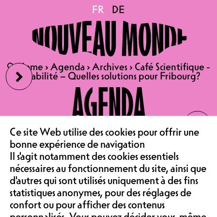
Café Scientifique -
FR
FR
DE
DE
Durabilité – Quelles
›
🔍
🔍
Home
Home
›
›
Agenda
Agenda
›
›
Archives
Archives
›
›
Café Scientifique -
Café Scientifique -
solutions pour Fribourg?
Durabilité – Quelles solutions pour Fribourg?
Durabilité – Quelles solutions pour Fribourg?
AGENDA
‹
24.09.2025
LE CAFÉ
Ce site Web utilise des cookies pour offrir une
18H00-19H30
bonne expérience de navigation
DURABILITÉ – QUELLES
Il s'agit notamment des cookies essentiels
ASSOCIATION &
SOLUTIONS POUR
nécessaires au fonctionnement du site, ainsi que
d'autres qui sont utilisés uniquement à des fins
FRIBOURG?
statistiques anonymes, pour des réglages de
TABLE RONDE
confort ou pour afficher des contenus
GRATUIT
personnalisés. Vous pouvez décider vous-même