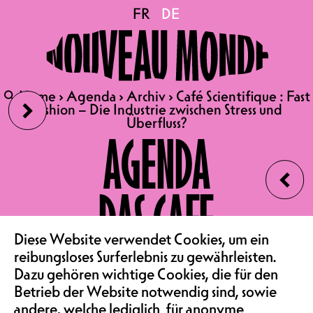
Café Scientifique : Fast
FR
FR
DE
DE
Fashion – Die Industrie
›
🔍
🔍
Home
Home
›
›
Agenda
Agenda
›
›
Archiv
Archiv
›
›
Café Scientifique : Fast
Café Scientifique : Fast
zwischen Stress und
Fashion – Die Industrie zwischen Stress und
Fashion – Die Industrie zwischen Stress und
Überfluss?
Überfluss?
AGENDA
‹
Überfluss?
DAS CAFE
18.12.2024
Diese Website verwendet Cookies, um ein
VEREIN & COMMUNITY
CAFÉ SCIENTIFIQUE : FAST
reibungsloses Surferlebnis zu gewährleisten.
Dazu gehören wichtige Cookies, die für den
FASHION – DIE INDUSTRIE
Betrieb der Website notwendig sind, sowie
ZWISCHEN STRESS UND
andere, welche lediglich für anonyme