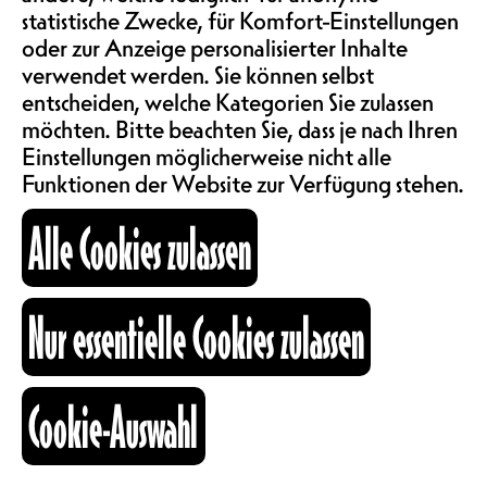
SAALMIETE
ÜBERFLUSS?
statistische Zwecke, für Komfort-Einstellungen
KONFERENZ |
oder zur Anzeige personalisierter Inhalte
ABOS & TARIFE
verwendet werden. Sie können selbst
KONZERTSAAL
entscheiden, welche Kategorien Sie zulassen
EINTRITT FREI | IN
möchten. Bitte beachten Sie, dass je nach Ihren
DEUTSCHER SPRACHE
INFORMATIONEN
Einstellungen möglicherweise nicht alle
Funktionen der Website zur Verfügung stehen.
Ihr Kleiderschrank platzt aus allen
Alle Cookies zulassen
Nähten, und doch verspüren Sie den
KARTOGRAPHIE
Drang, immer mehr zu kaufen? Die
grossen Namen der Fast-Fashion-
Industrie produzieren ständig neue
Nur essentielle Cookies zulassen
SUCHE
Kollektionen und wissen genau, wie
sie die Marketingfäden ziehen
müssen, um bei Modefans den
Cookie-Auswahl
Kaufrausch zu entfachen. Diese
Branche ist eine enorme
fb
ig
li
Umweltbelastung: In Europa
Kulturraum