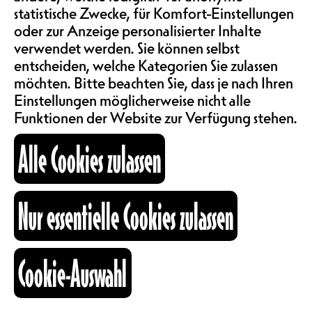
ermöglichen es euch, dank der
statistische Zwecke, für Komfort-Einstellungen
ABOS & TARIFE
Beiträge von Schlüsselpersonen aus
oder zur Anzeige personalisierter Inhalte
diesem Bereich, Kenntnisse zu
verwendet werden. Sie können selbst
erwerben, um euer Musikprojekt
entscheiden, welche Kategorien Sie zulassen
INFORMATIONEN
weiterzuentwickeln (Booking,
möchten. Bitte beachten Sie, dass je nach Ihren
Kommunikation, soziale
Einstellungen möglicherweise nicht alle
Netzwerke, Strukturierung,
Funktionen der Website zur Verfügung stehen.
KARTOGRAPHIE
Beschaffung von Mittel usw.). Ihr
werdet auch die Möglichkeit haben,
Alle Cookies zulassen
Kontakte zu knüpfen, um ein
Netzwerk für den musikalischen
SUCHE
Austausch zu schaffen.
Nur essentielle Cookies zulassen
Für diese 5. Ausgabe wollen wir uns
mit dem Thema Streaming und
fb
ig
li
Cookie-Auswahl
Social Media beschäftigen.
Grégoire
Kulturraum
Pasquier (Shuttle)
wird anwesend
+41 26 322 57 67
sein. Begleitet wird er von Céline
info@nouveaumonde.ch
Evéquoz vom Rechtsdienst der