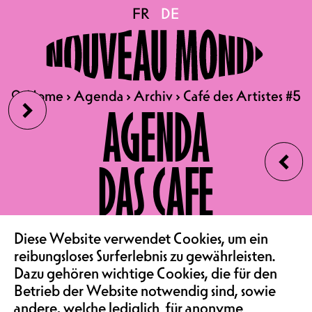
Café des Artistes #5
FR
FR
DE
DE
15.11.2023
CAFÉ DES ARTISTES #5
›
🔍
🔍
Home
Home
›
›
Agenda
Agenda
›
›
Archiv
Archiv
›
›
Café des Artistes #5
Café des Artistes #5
AGENDA
STREAMING, SOCIAL MEDIA
UND PRÄSENTATION DES
‹
NEUEN VEREINS BÜRO
DAS CAFE
ZUSAMMENKUNFT |
OSTFLÜGEL
VEREIN & COMMUNITY
EINTRITT FREI
Diese Website verwendet Cookies, um ein
reibungsloses Surferlebnis zu gewährleisten.
Diese Veranstaltung richtet sich an
Freiburger Künstler*innen, die im
Dazu gehören wichtige Cookies, die für den
SAALMIETE
Bereich der aktuellen Musik tätig
Betrieb der Website notwendig sind, sowie
sind. Diese thematischen Treffen
andere, welche lediglich für anonyme