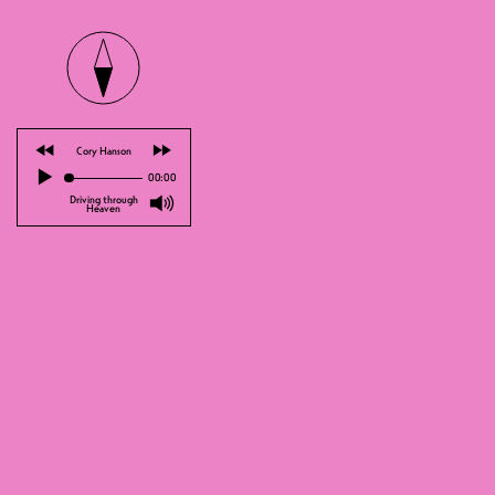
⏪
⏩
Cory Hanson
▶
00:00
🔊
Driving through
Heaven
212°F ist zurück, um erneut zu spiel
Neue Ideen, neues Format. Gleiche E
--
Line-up
16:00-17:30 ADRIANO LEMON
17:30-19:30 BOUSTI
19:30-21:30 TINO
https://www.instagram.com/212f__/
https://www.instagram.com/collectif
https://www.instagram.com/lephar__
https://www.instagram.com/minus3.