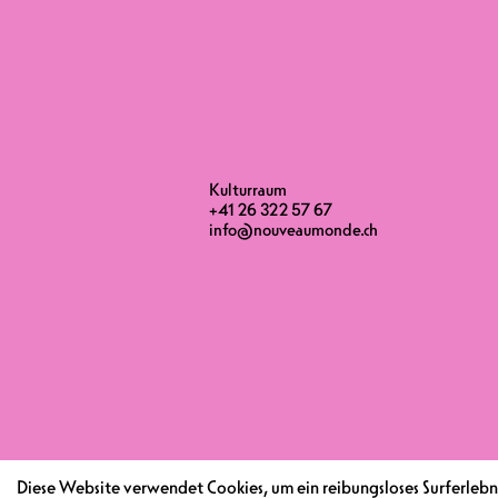
Kulturraum
+41 26 322 57 67
info@nouveaumonde.ch
Diese Website verwendet Cookies, um ein reibungsloses Surferlebni