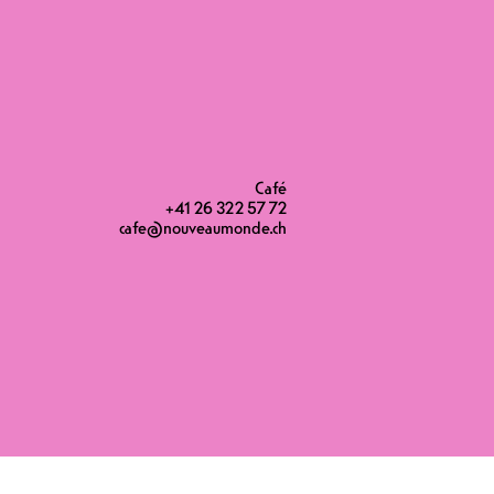
Café
+41 26 322 57 72
cafe@nouveaumonde.ch