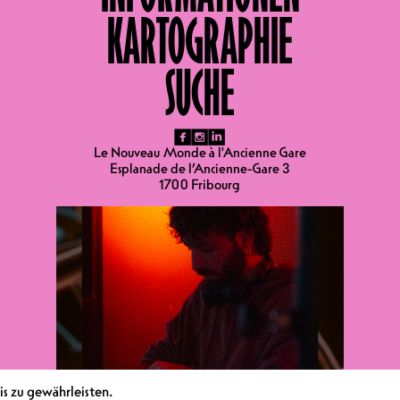
CH
KARTOGRAPHIE
Adriano Lemon
SUCHE
fb
ig
li
Le Nouveau Monde à l'Ancienne Gare
Esplanade de l’Ancienne-Gare 3
1700 Fribourg
s zu gewährleisten.